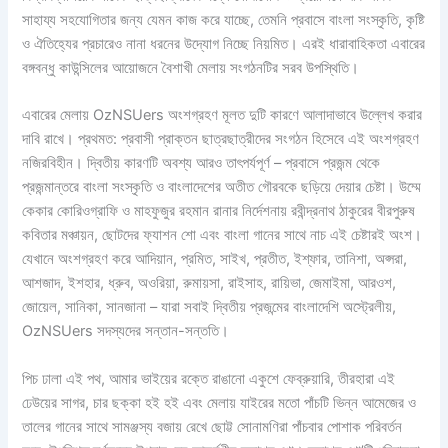
সাহায্য সহযোগিতার জন্য যেমন কাজ করে যাচ্ছে, তেমনি প্রবাসে বাংলা সংস্কৃতি, কৃষ্টি
ও ঐতিহ্যের প্রচারেও নানা ধরনের উদ্যোগ নিচ্ছে নিয়মিত। এরই ধারাবাহিকতা এবারের
বঙ্গবন্ধু কাউন্সিলের আয়োজনে বৈশাখী মেলায় সংগঠনটির সরব উপস্থিতি।
এবারের মেলায় OzNSUers অংশগ্রহণ মূলত দুটি কারণে আলাদাভাবে উল্লেখ করার
দাবি রাখে। প্রথমত: প্রবাসী প্রাক্তন ছাত্রছাত্রীদের সংগঠন হিসেবে এই অংশগ্রহণ
নজিরবিহীন। দ্বিতীয় কারণটি অবশ্য আরও তাৎপর্যপূর্ণ – প্রবাসে প্রজন্ম থেকে
প্রজন্মান্তরে বাংলা সংস্কৃতি ও বাংলাদেশের অতীত গৌরবকে ছড়িয়ে দেয়ার চেষ্টা। উম্মে
কেকার কোরিওগ্রাফি ও মাহফুজুর রহমান রানার নির্দেশনায় রবীন্দ্রনাথ ঠাকুরের বীরপুরুষ
কবিতার মঞ্চায়ন, ছোটদের ফ্যাশন শো এবং বাংলা গানের সাথে নাচ এই চেষ্টারই অংশ।
যেখানে অংশগ্রহণ করে আদিয়ান, প্রমিত, সাইখ, প্রতীত, ইশ্ফার, তানিশা, অপ্সরা,
আশজাদ, ইশহার, ধ্রুব, অওরিয়া, রুমায়সা, রাইসাহ, রায়িভা, জেমাইমা, আরওশ,
জোয়েল, সানিকা, সানজানা – যারা সবাই দ্বিতীয় প্রজন্মের বাংলাদেশি অস্ট্রেলীয়,
OzNSUers সদস্যদের সন্তান-সন্ততি।
পিচ ঢালা এই পথ, আমার ভাইয়ের রক্তে রাঙানো একুশে ফেব্রুয়ারি, তীরহারা এই
ঢেউয়ের সাগর, চার ছক্কা হই হই এবং মেলায় যাইরের মতো পাঁচটি ভিন্ন আমেজের ও
তালের গানের সাথে সামঞ্জস্য বজায় রেখে ছোট্ট সোনামণিরা পাঁচবার পোশাক পরিবর্তন