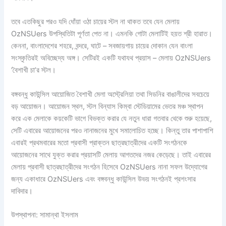
তবে এতকিছুর পরও যদি ধোঁয়া ওঠা চায়ের স্টল না থাকত তবে যেন মেলায়
OzNSUers উপস্থিতিটা পূর্ণতা পেত না। এমনকি গোটা মেলাটিই হয়ত শ্রী হারাত।
কেননা, বাংলাদেশের শহরে, বন্দরে, ঘাটে – সবজায়গায় চায়ের দোকান যেন বাংলা
সংস্কৃতিরই অবিচ্ছেদ্য অঙ্গ। সেটিরই একটি যথাযথ প্রয়াস – মেলায় OzNSUers
‘বৈশাখী চা’র স্টল।
বঙ্গবন্ধু কাউন্সিল আয়োজিত বৈশাখী মেলা অস্ট্রেলিয়া তথা সিডনির বাঙালীদের সবচেয়ে
বড় আয়োজন। আয়োজন স্থল, স্টল বিন্যাস কিম্বা স্টেডিয়ামের ভেতর মঞ্চ স্থাপন
করে এক মেলাকে কয়কেটি ভাগে বিভক্ত করার যে নতুন ধারা গতবার থেকে শুরু হয়েছে,
সেটি এবারের আয়োজনের পরও নানাজনের মুখে সমালোচিত হচ্ছে। কিন্তু তার পাশাপাশি
এবারই প্রথমবারের মতো প্রবাসী প্রাক্তন ছাত্রছাত্রীদের একটি সংগঠনকে
আয়োজনের সাথে যুক্ত করার প্রয়াসটি মেলায় আগতদের নজর কেড়েছে। তাই এবারের
মেলায় প্রবাসী ছাত্রছাত্রীদের সংগঠন হিসেবে OzNSUers নানা সফল উদ্যোগের
জন্য একাধারে OzNSUers এবং বঙ্গবন্ধু কাউন্সিল উভয় সংগঠনই প্রশংসার
দাবিদার।
উপস্থাপনা: সামান্থা ইসলাম