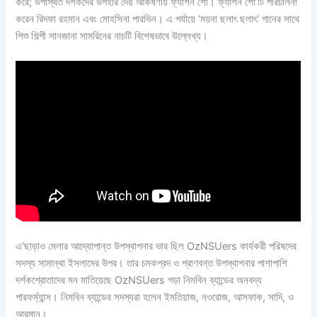
করে; উপস্থিত দর্শকদের উপহার দেয় আকর্ষণীয় ফ্যাশন শো। ফ্যাশন শো’টি পরিচালনা
করেন রিদফা রহমান এবং মোহসিনা পারভিন। এ পর্যায়ে ‘ময়না ছলাৎ ছলাৎ’ গানের সাথে
শিশু শিল্পী সানজানা সামরিনের নাচটি বিশেষভাবে উল্লেখ্য।
এ’ছাড়াও মেলার আদ্যোপান্ত উপস্থাপনার ভার ছিল OzNSUers কার্যকরী পরিষদের
সদস্য সামান্থা ইসলামের উপর। তার চমকপ্রদ ও প্রাণবন্ত উপস্থাপনার পাশাপাশি
দর্শকশ্রোতাদের মন মাতিয়েছে OzNSUers গড়া নিমবিন ব্যান্ডের অনবদ্য
পারফর্ম্যান্স। নিমবিন ব্যান্ডের সদস্যরা হলেন ইমতিয়াজ, নওরোজ, আসফাক, সাদি, ও
আরমান।