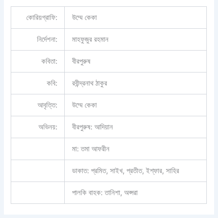
কোরিয়গ্রাফি:
উম্মে কেকা
নির্দেশনা:
মাহফুজুর রহমান
কবিতা:
বীরপুরুষ
কবি:
রবীন্দ্রনাথ ঠাকুর
আবৃত্তি:
উম্মে কেকা
অভিনয়:
বীরপুরুষ: আদিয়ান
মা: তমা আফরীন
ডাকাত: প্রমিত, সাইখ, প্রতীত, ইশ্ফার, সাহির
পালকি বাহক: তানিশা, অপ্সরা